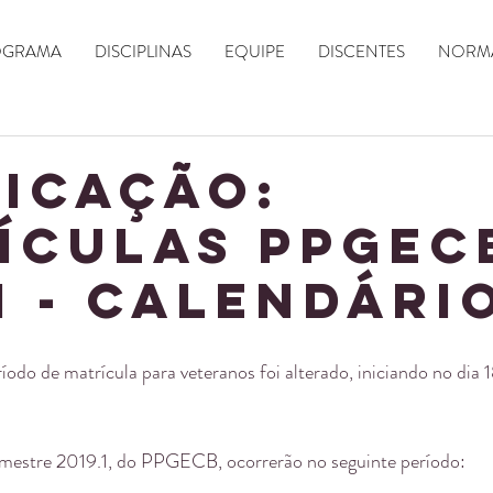
OGRAMA
DISCIPLINAS
EQUIPE
DISCENTES
NORMA
FICAÇÃO:
ículas PPGEC
1 - Calendári
íodo de matrícula para veteranos foi alterado, iniciando no dia 1
emestre 2019.1, do PPGECB, ocorrerão no seguinte período: