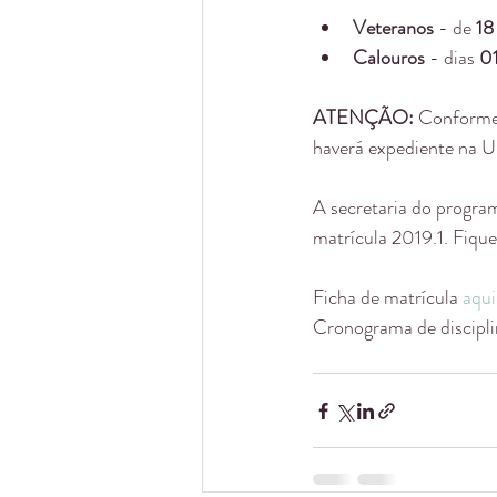
Veteranos
 - de
 18
Calouros
 - dias 
0
ATENÇÃO: 
Conforme 
haverá expediente na U
A secretaria do program
matrícula 2019.1. Fiqu
Ficha de matrícula 
aqui
Cronograma de discipli