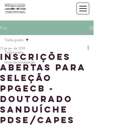
Post
Todos posts
21 de jan. de 2019
Todos posts
Inscrições
Internacionalização
abertas para
seleção
PPGECB -
Doutorado
Sanduíche
PDSE/CAPES