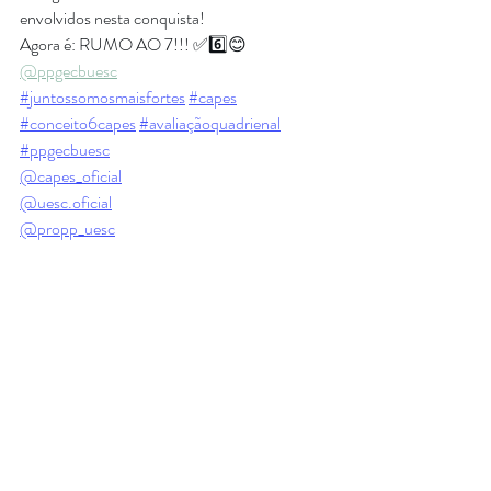
envolvidos nesta conquista!
Agora é: RUMO AO 7!!! ✅️6️⃣😊
@ppgecbuesc
#juntossomosmaisfortes
#capes
#conceito6capes
#avaliaçãoquadrienal
#ppgecbuesc
@capes_oficial
@uesc.oficial
@propp_uesc