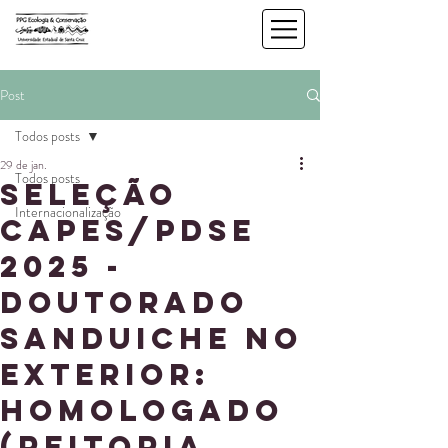
Post
Todos posts
29 de jan.
Todos posts
Seleção
Internacionalização
CAPES/PDSE
2025 -
Doutorado
sanduiche no
exterior:
Homologado
(Reitoria