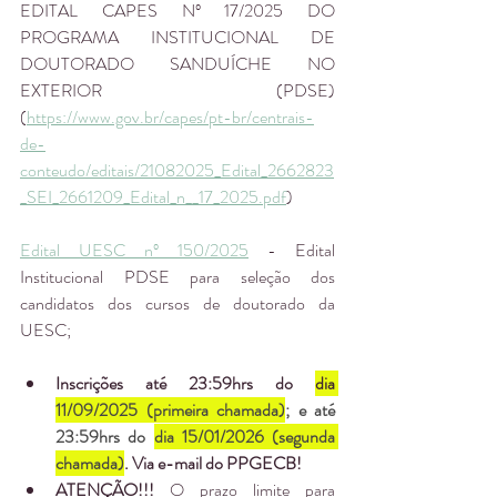
EDITAL CAPES Nº 17/2025 DO 
PROGRAMA INSTITUCIONAL DE 
DOUTORADO SANDUÍCHE NO 
EXTERIOR (PDSE) 
(
https://www.gov.br/capes/pt-br/centrais-
de-
conteudo/editais/21082025_Edital_2662823
_SEI_2661209_Edital_n__17_2025.pdf
)
Edital UESC nº 150/2025
 - Edital 
Institucional PDSE para seleção dos 
candidatos dos cursos de doutorado da 
UESC;
Inscrições até 23:59hrs do 
dia 
11/09/2025 (primeira chamada)
; e até 
23:59hrs do 
dia 15/01/2026 (segunda 
chamada)
. Via e-mail do PPGECB!
ATENÇÃO!!! 
O prazo limite para 