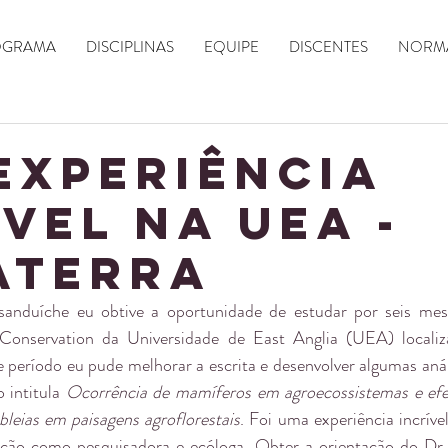
OGRAMA
DISCIPLINAS
EQUIPE
DISCENTES
NORMA
experiência
ível na UEA -
aterra
anduíche eu obtive a oportunidade de estudar por seis mes
Conservation da Universidade de East Anglia (UEA) locali
e período eu pude melhorar a escrita e desenvolver algumas anál
 intitula 
Ocorrência de mamíferos em agroecossistemas e efei
bleias em paisagens agroflorestais
. Foi uma experiência incríve
ão como pesquisadora e ecóloga. Obter a orientação do Dr.