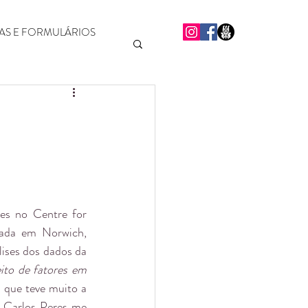
S E FORMULÁRIOS
es no Centre for 
zada em Norwich, 
ises dos dados da 
to de fatores em 
l que teve muito a 
 Carlos Peres me 