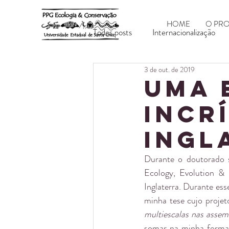
HOME
O PR
Todos posts
Internacionalização
3 de out. de 2019
Uma 
incr
Ingl
Durante o doutorado s
Ecology, Evolution & 
Inglaterra. Durante ess
minha tese cujo projeto
multiescalas nas assem
somar na minha formaç