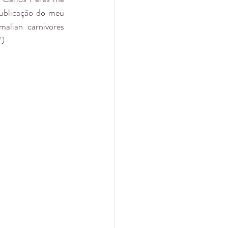
ublicação do meu 
lian carnivores 
7
). 