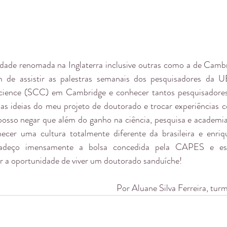
dade renomada na Inglaterra inclusive outras como a de Cambr
m de assistir as palestras semanais dos pesquisadores da UE
ience (SCC) em Cambridge e conhecer tantos pesquisadores
r as ideias do meu projeto de doutorado e trocar experiências 
posso negar que além do ganho na ciência, pesquisa e academia,
cer uma cultura totalmente diferente da brasileira e enriq
adeço imensamente a bolsa concedida pela CAPES e esp
 a oportunidade de viver um doutorado sanduíche! 
Por Aluane Silva Ferreira, t