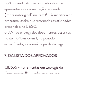
6.2 Os candidatos selecionados deverão 
apresentar a documentação requerida 
(impressa/original) no item 6.1, à secretaria do 
programa, assim que retornadas as atividades 
presenciais na UESC.
6.3 A não entrega dos documentos descritos 
no item 6.1, via e-mail, no período 
especificado, incorrerá na perda da vaga.
7. DA LISTA DOS APROVADOS
CIB655 - Ferramentas em Ecologia da 
Conservação II: Introdução ao uso do 
programa R
Não houve candidatos inscritos
CIB650 - Tópicos Especias em Conservação 
da Biodiversidade: Adequação de Propostas 
para Submissão para Agências de Fomento