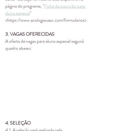
página do programa, "
Ficha de inscrição para 
aluno especial
" 
<https://www.ecologiauesc.com/formularios>.
3. VAGAS OFERECIDAS
A oferta de vagas para aluno especial seguirá 
quadro abaixo:
4. SELEÇÃO
4.1. A seleção será realizada pela 